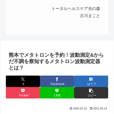
トータルヘルスケア光の森
古川まこと
熊本でメタトロンを予約！波動測定&から
だ不調を察知するメタトロン波動測定器
とは？
X
Facebook
はてブ
Pocket
LINE
コピー
2020.02.10
2021.09.14