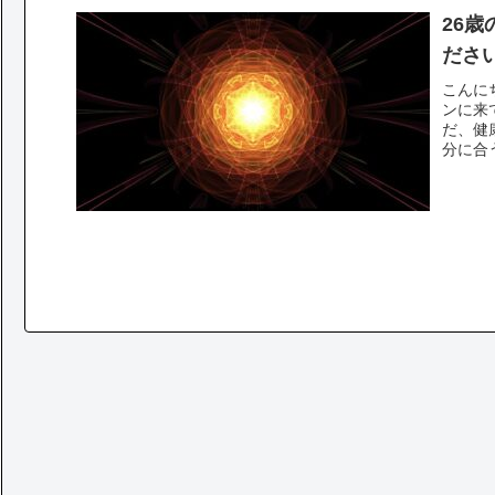
26
ださ
こんに
ンに来
だ、健
分に合
て・・