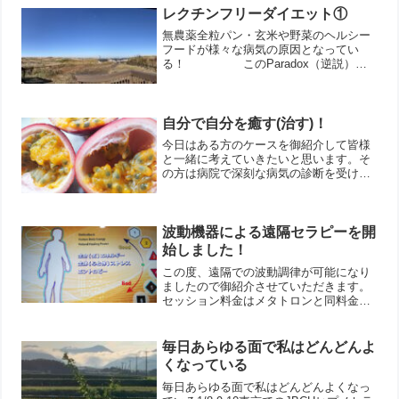
ロンは幾種類かありますが、当サロンの
レクチンフリーダイエット①
メタトロン「サクラ」は...
無農薬全粒パン・玄米や野菜のヘルシー
フードが様々な病気の原因となってい
る！ このParadox（逆説）の
現実を唖然として眺めていた
が、 「朝に道を聞かば夕
べに死すとも可なり」（論語－里仁）道
（真理）が重要！の精神で健康を...
自分で自分を癒す(治す)！
今日はある方のケースを御紹介して皆様
と一緒に考えていきたいと思います。そ
の方は病院で深刻な病気の診断を受けら
れ、ある治療を進められたが自己判断で
断った。そんな話を友人にすると、先生
やメタトロンの事を聞いて是非先生と会
ってみたい！メタトロンも...
波動機器による遠隔セラピーを開
始しました！
この度、遠隔での波動調律が可能になり
ましたので御紹介させていただきます。
セッション料金はメタトロンと同料金
で、遠隔での波動調律が可能です。自宅
でご自身のこころやからだのエネルギー
が可視化でき、セラピーで不調和な箇所
毎日あらゆる面で私はどんどんよ
を整えていきます。量子力学...
くなっている
毎日あらゆる面で私はどんどんよくなっ