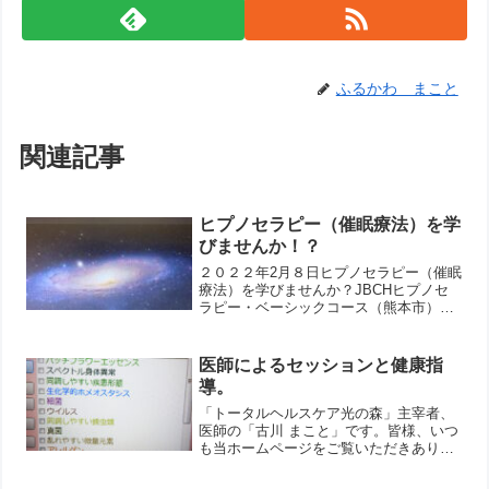
ふるかわ まこと
関連記事
ヒプノセラピー（催眠療法）を学
びませんか！？
２０２２年2月８日ヒプノセラピー（催眠
療法）を学びませんか？JBCHヒプノセ
ラピー・ベーシックコース（熊本市）
（一般社団法人：日本臨床ヒプノセラピ
スト協会 (JBCH) 認定講座）日程：２０
２2年３月19日(土)・２0日(日)・２１日
医師によるセッションと健康指
（休日...
導。
「トータルヘルスケア光の森」主宰者、
医師の「古川 まこと」です。皆様、いつ
も当ホームページをご覧いただきありが
とうございます！近未来の医療機器メタ
トロンのご体験をお勧めします。メタト