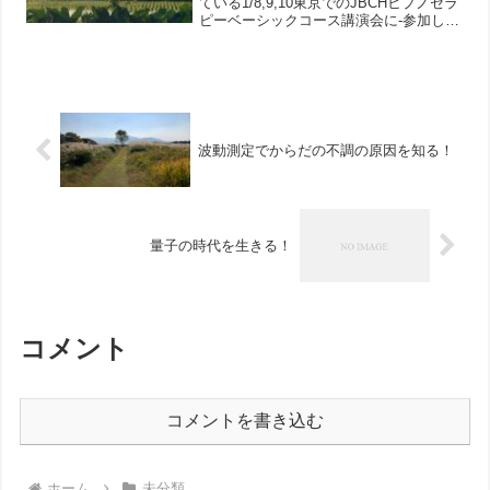
ている1/8,9,10東京でのJBCHヒプノセラ
ピーベーシックコース講演会に-参加しま
した(zoomにて)100年前、フランスのナ
ンシー市にて薬剤師エミール・クーエが
自己暗示法を考案しました。ポジティブ
な...
波動測定でからだの不調の原因を知る！
量子の時代を生きる！
コメント
コメントを書き込む
ホーム
未分類